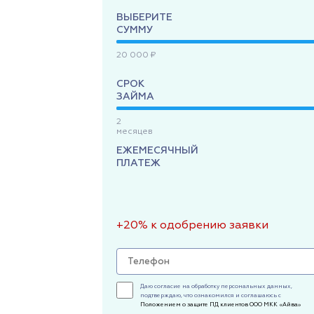
ВЫБЕРИТЕ
СУММУ
20 000 ₽
СРОК
ЗАЙМА
2
месяцев
ЕЖЕМЕСЯЧНЫЙ
ПЛАТЕЖ
+20% к одобрению заявки
Даю согласие на обработку персональных данных,
подтверждаю, что ознакомился и соглашаюсь с
Положением о защите ПД клиентов ООО МКК «Айва»