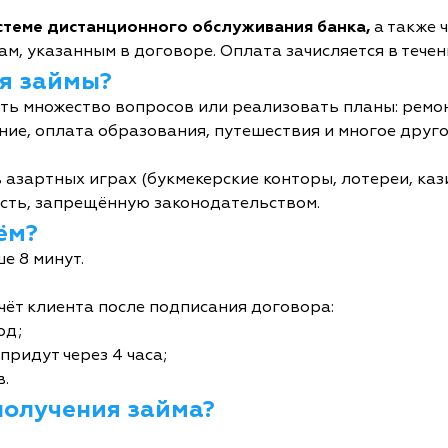
истеме дистанционного обслуживания банка,
а также 
м, указанным в договоре. Оплата зачисляется в течен
я займы?
ь множество вопросов или реализовать планы: ремон
ние, оплата образования, путешествия и многое друго
 азартных играх (букмекерские конторы, лотереи, кази
сть, запрещённую законодательством.
ём?
е 8 минут.
чёт клиента после подписания договора:
од;
придут через 4 часа;
в.
получения займа?