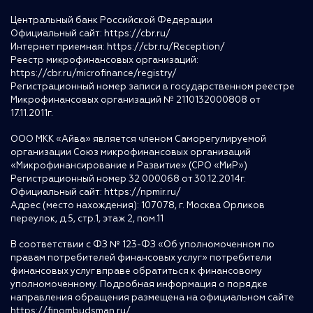
Центральный банк Российской Федерации
Официальный сайт:
https://cbr.ru/
Интернет приемная:
https://cbr.ru/Reception/
Реестр микрофинансовых организаций:
https://cbr.ru/microfinance/registry/
Регистрационный номер записи в государственном реестре
Микрофинансовых организаций № 2110132000808 от
17.11.2011г.
ООО МКК «Айва» является членом Саморегулируемой
организации Союз микрофинансовых организаций
«Микрофинансирование и Развитие» (СРО «МиР»)
Регистрационный номер 32 000068 от 30.12.2014г.
Официальный сайт:
https://npmir.ru/
Адрес (место нахождения): 107078, г. Москва Орликов
переулок, д.5, стр.1, этаж 2, пом.11
В соответствии с ФЗ № 123-ФЗ «Об уполномоченном по
правам потребителей финансовых услуг» потребители
финансовых услуг вправе обратиться к финансовому
уполномоченному. Подробная информация о порядке
направления обращения размещена на официальном сайте
https://finombudsman.ru/