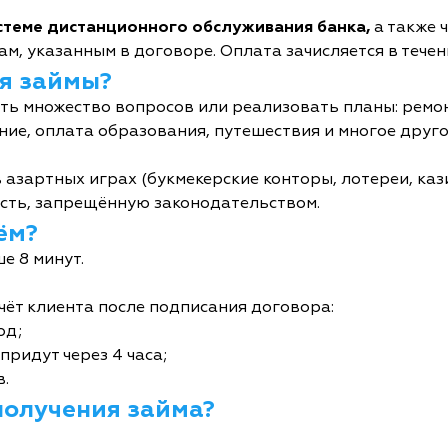
истеме дистанционного обслуживания банка,
а также 
м, указанным в договоре. Оплата зачисляется в течен
я займы?
ь множество вопросов или реализовать планы: ремон
ние, оплата образования, путешествия и многое друго
 азартных играх (букмекерские конторы, лотереи, кази
сть, запрещённую законодательством.
ём?
е 8 минут.
чёт клиента после подписания договора:
од;
придут через 4 часа;
в.
получения займа?