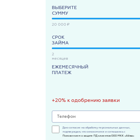
ВЫБЕРИТЕ
СУММУ
20 000 ₽
СРОК
ЗАЙМА
2
месяцев
ЕЖЕМЕСЯЧНЫЙ
ПЛАТЕЖ
+20% к одобрению заявки
Даю согласие на обработку персональных данных,
подтверждаю, что ознакомился и соглашаюсь с
Положением о защите ПД клиентов ООО МКК «Айва»