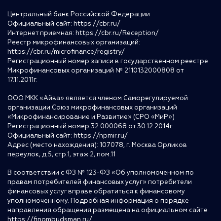
Центральный банк Российской Федерации
Официальный сайт:
https://cbr.ru/
Интернет приемная:
https://cbr.ru/Reception/
Реестр микрофинансовых организаций:
https://cbr.ru/microfinance/registry/
Регистрационный номер записи в государственном реестре
Микрофинансовых организаций № 2110132000808 от
17.11.2011г.
ООО МКК «Айва» является членом Саморегулируемой
организации Союз микрофинансовых организаций
«Микрофинансирование и Развитие» (СРО «МиР»)
Регистрационный номер 32 000068 от 30.12.2014г.
Официальный сайт:
https://npmir.ru/
Адрес (место нахождения): 107078, г. Москва Орликов
переулок, д.5, стр.1, этаж 2, пом.11
В соответствии с ФЗ № 123-ФЗ «Об уполномоченном по
правам потребителей финансовых услуг» потребители
финансовых услуг вправе обратиться к финансовому
уполномоченному. Подробная информация о порядке
направления обращения размещена на официальном сайте
https://finombudsman.ru/