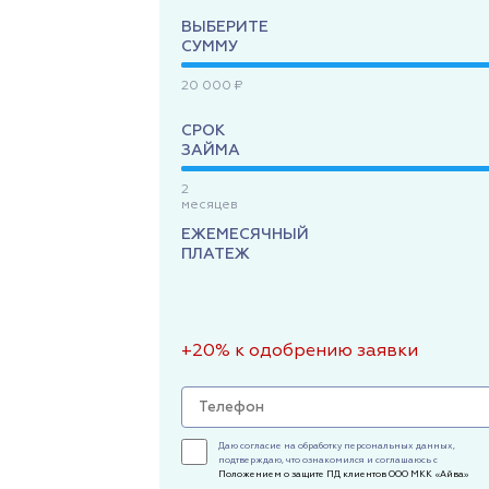
ВЫБЕРИТЕ
СУММУ
20 000 ₽
СРОК
ЗАЙМА
2
месяцев
ЕЖЕМЕСЯЧНЫЙ
ПЛАТЕЖ
+20% к одобрению заявки
Даю согласие на обработку персональных данных,
подтверждаю, что ознакомился и соглашаюсь с
Положением о защите ПД клиентов ООО МКК «Айва»