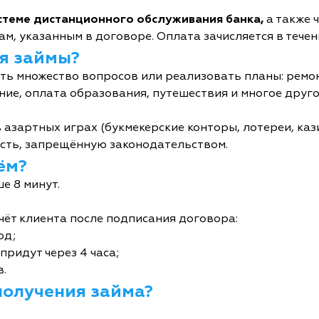
истеме дистанционного обслуживания банка,
а также 
м, указанным в договоре. Оплата зачисляется в течен
я займы?
ь множество вопросов или реализовать планы: ремон
ние, оплата образования, путешествия и многое друго
 азартных играх (букмекерские конторы, лотереи, кази
сть, запрещённую законодательством.
ём?
е 8 минут.
чёт клиента после подписания договора:
од;
придут через 4 часа;
в.
получения займа?