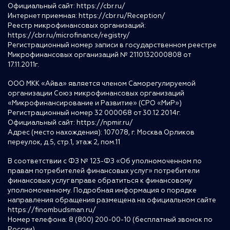
Официальный сайт:
https://cbr.ru/
Интернет приемная:
https://cbr.ru/Reception/
Реестр микрофинансовых организаций:
https://cbr.ru/microfinance/registry/
Регистрационный номер записи в государственном реестре
Микрофинансовых организаций № 2110132000808 от
17.11.2011г.
ООО МКК «Айва» является членом Саморегулируемой
организации Союз микрофинансовых организаций
«Микрофинансирование и Развитие» (СРО «МиР»)
Регистрационный номер 32 000068 от 30.12.2014г.
Официальный сайт:
https://npmir.ru/
Адрес (место нахождения): 107078, г. Москва Орликов
переулок, д.5, стр.1, этаж 2, пом.11
В соответствии с ФЗ № 123-ФЗ «Об уполномоченном по
правам потребителей финансовых услуг» потребители
финансовых услуг вправе обратиться к финансовому
уполномоченному. Подробная информация о порядке
направления обращения размещена на официальном сайте
https://finombudsman.ru/
Номер телефона: 8 (800) 200-00-10 (бесплатный звонок по
России)