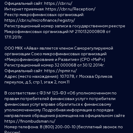
Официальный сайт:
https://cbr.ru/
Интернет приемная:
https://cbr.ru/Reception/
Реестр микрофинансовых организаций:
https://cbr.ru/microfinance/registry/
Регистрационный номер записи в государственном реестре
Микрофинансовых организаций № 2110132000808 от
17.11.2011г.
ООО МКК «Айва» является членом Саморегулируемой
организации Союз микрофинансовых организаций
«Микрофинансирование и Развитие» (СРО «МиР»)
Регистрационный номер 32 000068 от 30.12.2014г.
Официальный сайт:
https://npmir.ru/
Адрес (место нахождения): 107078, г. Москва Орликов
переулок, д.5, стр.1, этаж 2, пом.11
В соответствии с ФЗ № 123-ФЗ «Об уполномоченном по
правам потребителей финансовых услуг» потребители
финансовых услуг вправе обратиться к финансовому
уполномоченному. Подробная информация о порядке
направления обращения размещена на официальном сайте
https://finombudsman.ru/
Номер телефона: 8 (800) 200-00-10 (бесплатный звонок по
России)