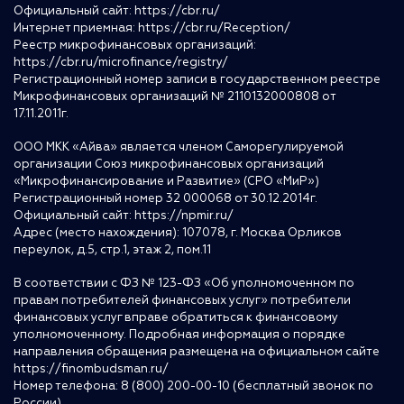
Официальный сайт:
https://cbr.ru/
Интернет приемная:
https://cbr.ru/Reception/
Реестр микрофинансовых организаций:
https://cbr.ru/microfinance/registry/
Регистрационный номер записи в государственном реестре
Микрофинансовых организаций № 2110132000808 от
17.11.2011г.
ООО МКК «Айва» является членом Саморегулируемой
организации Союз микрофинансовых организаций
«Микрофинансирование и Развитие» (СРО «МиР»)
Регистрационный номер 32 000068 от 30.12.2014г.
Официальный сайт:
https://npmir.ru/
Адрес (место нахождения): 107078, г. Москва Орликов
переулок, д.5, стр.1, этаж 2, пом.11
В соответствии с ФЗ № 123-ФЗ «Об уполномоченном по
правам потребителей финансовых услуг» потребители
финансовых услуг вправе обратиться к финансовому
уполномоченному. Подробная информация о порядке
направления обращения размещена на официальном сайте
https://finombudsman.ru/
Номер телефона: 8 (800) 200-00-10 (бесплатный звонок по
России)