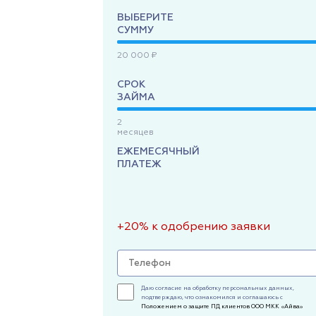
ВЫБЕРИТЕ
СУММУ
20 000 ₽
СРОК
ЗАЙМА
2
месяцев
ЕЖЕМЕСЯЧНЫЙ
ПЛАТЕЖ
+20% к одобрению заявки
Даю согласие на обработку персональных данных,
подтверждаю, что ознакомился и соглашаюсь с
Положением о защите ПД клиентов ООО МКК «Айва»