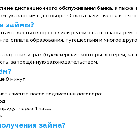
истеме дистанционного обслуживания банка,
а также 
м, указанным в договоре. Оплата зачисляется в течен
я займы?
ь множество вопросов или реализовать планы: ремон
ние, оплата образования, путешествия и многое друго
 азартных играх (букмекерские конторы, лотереи, кази
сть, запрещённую законодательством.
ём?
е 8 минут.
чёт клиента после подписания договора:
од;
придут через 4 часа;
в.
получения займа?