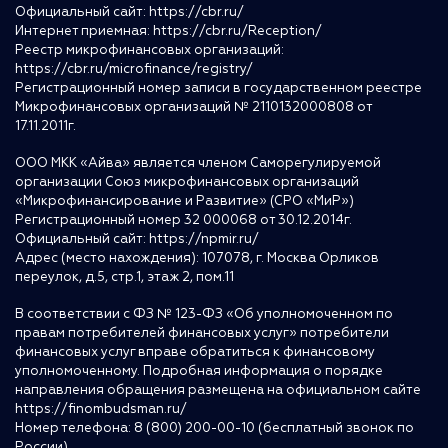
Официальный сайт:
https://cbr.ru/
Интернет приемная:
https://cbr.ru/Reception/
Реестр микрофинансовых организаций:
https://cbr.ru/microfinance/registry/
Регистрационный номер записи в государственном реестре
Микрофинансовых организаций № 2110132000808 от
17.11.2011г.
ООО МКК «Айва» является членом Саморегулируемой
организации Союз микрофинансовых организаций
«Микрофинансирование и Развитие» (СРО «МиР»)
Регистрационный номер 32 000068 от 30.12.2014г.
Официальный сайт:
https://npmir.ru/
Адрес (место нахождения): 107078, г. Москва Орликов
переулок, д.5, стр.1, этаж 2, пом.11
В соответствии с ФЗ № 123-ФЗ «Об уполномоченном по
правам потребителей финансовых услуг» потребители
финансовых услуг вправе обратиться к финансовому
уполномоченному. Подробная информация о порядке
направления обращения размещена на официальном сайте
https://finombudsman.ru/
Номер телефона: 8 (800) 200-00-10 (бесплатный звонок по
России)