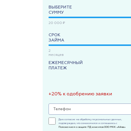
ВЫБЕРИТЕ
СУММУ
20 000 ₽
СРОК
ЗАЙМА
2
месяцев
ЕЖЕМЕСЯЧНЫЙ
ПЛАТЕЖ
+20% к одобрению заявки
Даю согласие на обработку персональных данных,
подтверждаю, что ознакомился и соглашаюсь с
Положением о защите ПД клиентов ООО МКК «Айва»