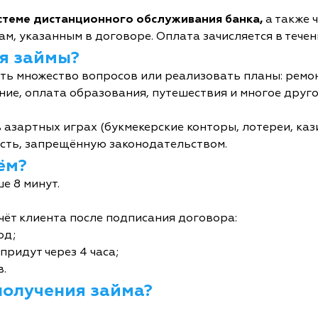
истеме дистанционного обслуживания банка,
а также 
м, указанным в договоре. Оплата зачисляется в течен
я займы?
ь множество вопросов или реализовать планы: ремон
ние, оплата образования, путешествия и многое друго
 азартных играх (букмекерские конторы, лотереи, кази
сть, запрещённую законодательством.
ём?
е 8 минут.
чёт клиента после подписания договора:
од;
придут через 4 часа;
в.
получения займа?