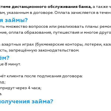
истеме дистанционного обслуживания банка,
а также 
м, указанным в договоре. Оплата зачисляется в течен
я займы?
ь множество вопросов или реализовать планы: ремон
ние, оплата образования, путешествия и многое друго
 азартных играх (букмекерские конторы, лотереи, кази
сть, запрещённую законодательством.
ём?
е 8 минут.
чёт клиента после подписания договора:
од;
придут через 4 часа;
в.
получения займа?