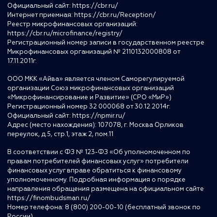
Официальный сайт:
https://cbr.ru/
Интернет приемная:
https://cbr.ru/Reception/
Реестр микрофинансовых организаций:
https://cbr.ru/microfinance/registry/
Регистрационный номер записи в государственном реестре
Микрофинансовых организаций № 2110132000808 от
17.11.2011г.
ООО МКК «Айва» является членом Саморегулируемой
организации Союз микрофинансовых организаций
«Микрофинансирование и Развитие» (СРО «МиР»)
Регистрационный номер 32 000068 от 30.12.2014г.
Официальный сайт:
https://npmir.ru/
Адрес (место нахождения): 107078, г. Москва Орликов
переулок, д.5, стр.1, этаж 2, пом.11
В соответствии с ФЗ № 123-ФЗ «Об уполномоченном по
правам потребителей финансовых услуг» потребители
финансовых услуг вправе обратиться к финансовому
уполномоченному. Подробная информация о порядке
направления обращения размещена на официальном сайте
https://finombudsman.ru/
Номер телефона: 8 (800) 200-00-10 (бесплатный звонок по
России)