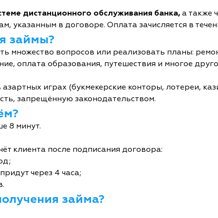
истеме дистанционного обслуживания банка,
а также 
м, указанным в договоре. Оплата зачисляется в течен
я займы?
ь множество вопросов или реализовать планы: ремон
ние, оплата образования, путешествия и многое друго
 азартных играх (букмекерские конторы, лотереи, кази
сть, запрещённую законодательством.
ём?
е 8 минут.
чёт клиента после подписания договора:
од;
придут через 4 часа;
в.
получения займа?