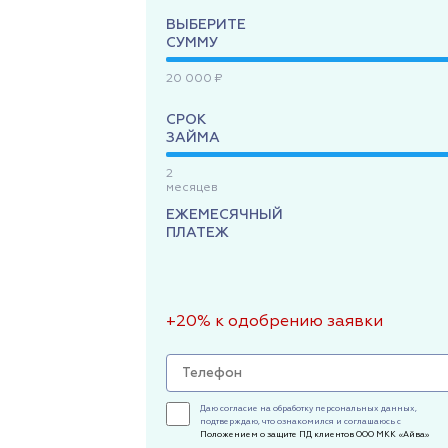
ВЫБЕРИТЕ
СУММУ
20 000 ₽
СРОК
ЗАЙМА
2
месяцев
ЕЖЕМЕСЯЧНЫЙ
ПЛАТЕЖ
+20% к одобрению заявки
Даю согласие на обработку персональных данных,
подтверждаю, что ознакомился и соглашаюсь с
Положением о защите ПД клиентов ООО МКК «Айва»