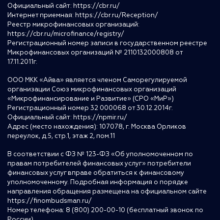
Официальный сайт:
https://cbr.ru/
Интернет приемная:
https://cbr.ru/Reception/
Реестр микрофинансовых организаций:
https://cbr.ru/microfinance/registry/
Регистрационный номер записи в государственном реестре
Микрофинансовых организаций № 2110132000808 от
17.11.2011г.
ООО МКК «Айва» является членом Саморегулируемой
организации Союз микрофинансовых организаций
«Микрофинансирование и Развитие» (СРО «МиР»)
Регистрационный номер 32 000068 от 30.12.2014г.
Официальный сайт:
https://npmir.ru/
Адрес (место нахождения): 107078, г. Москва Орликов
переулок, д.5, стр.1, этаж 2, пом.11
В соответствии с ФЗ № 123-ФЗ «Об уполномоченном по
правам потребителей финансовых услуг» потребители
финансовых услуг вправе обратиться к финансовому
уполномоченному. Подробная информация о порядке
направления обращения размещена на официальном сайте
https://finombudsman.ru/
Номер телефона: 8 (800) 200-00-10 (бесплатный звонок по
России)