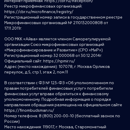
Интернет приемная:
https://cbr.ru/Reception/
Реестр микрофинансовых организаций:
https://cbr.ru/microfinance/registry/
Регистрационный номер записи в государственном реестре
Микрофинансовых организаций № 2110132000808 от
17.11.2011г.
ООО МКК «Айва» является членом Саморегулируемой
организации Союз микрофинансовых организаций
«Микрофинансирование и Развитие» (СРО «МиР»)
Регистрационный номер 32 000068 от 30.12.2014г.
Официальный сайт:
https://npmir.ru/
Адрес (место нахождения): 107078, г. Москва Орликов
переулок, д.5, стр.1, этаж 2, пом.11
В соответствии с ФЗ № 123-ФЗ «Об уполномоченном по
правам потребителей финансовых услуг» потребители
финансовых услуг вправе обратиться к финансовому
уполномоченному. Подробная информация о порядке
направления обращения размещена на официальном сайте
https://finombudsman.ru/
Номер телефона: 8 (800) 200-00-10 (бесплатный звонок по
России)
Место нахождения: 119017, г. Москва, Старомонетный