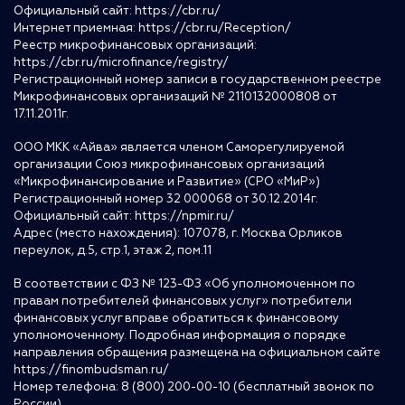
Официальный сайт:
https://cbr.ru/
Интернет приемная:
https://cbr.ru/Reception/
Реестр микрофинансовых организаций:
https://cbr.ru/microfinance/registry/
Регистрационный номер записи в государственном реестре
Микрофинансовых организаций № 2110132000808 от
17.11.2011г.
ООО МКК «Айва» является членом Саморегулируемой
организации Союз микрофинансовых организаций
«Микрофинансирование и Развитие» (СРО «МиР»)
Регистрационный номер 32 000068 от 30.12.2014г.
Официальный сайт:
https://npmir.ru/
Адрес (место нахождения): 107078, г. Москва Орликов
переулок, д.5, стр.1, этаж 2, пом.11
В соответствии с ФЗ № 123-ФЗ «Об уполномоченном по
правам потребителей финансовых услуг» потребители
финансовых услуг вправе обратиться к финансовому
уполномоченному. Подробная информация о порядке
направления обращения размещена на официальном сайте
https://finombudsman.ru/
Номер телефона: 8 (800) 200-00-10 (бесплатный звонок по
России)