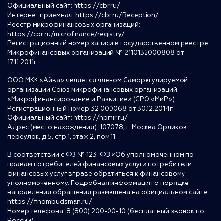
Официальный сайт:
https://cbr.ru/
Интернет приемная:
https://cbr.ru/Reception/
Реестр микрофинансовых организаций:
https://cbr.ru/microfinance/registry/
Регистрационный номер записи в государственном реестре
Микрофинансовых организаций № 2110132000808 от
17.11.2011г.
ООО МКК «Айва» является членом Саморегулируемой
организации Союз микрофинансовых организаций
«Микрофинансирование и Развитие» (СРО «МиР»)
Регистрационный номер 32 000068 от 30.12.2014г.
Официальный сайт:
https://npmir.ru/
Адрес (место нахождения): 107078, г. Москва Орликов
переулок, д.5, стр.1, этаж 2, пом.11
В соответствии с ФЗ № 123-ФЗ «Об уполномоченном по
правам потребителей финансовых услуг» потребители
финансовых услуг вправе обратиться к финансовому
уполномоченному. Подробная информация о порядке
направления обращения размещена на официальном сайте
https://finombudsman.ru/
Номер телефона: 8 (800) 200-00-10 (бесплатный звонок по
России)