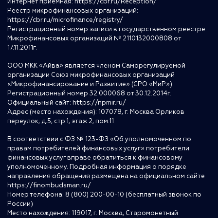
Интернет приемная:
https://cbr.ru/Reception/
Реестр микрофинансовых организаций:
https://cbr.ru/microfinance/registry/
Регистрационный номер записи в государственном реестре
Микрофинансовых организаций № 2110132000808 от
17.11.2011г.
ООО МКК «Айва» является членом Саморегулируемой
организации Союз микрофинансовых организаций
«Микрофинансирование и Развитие» (СРО «МиР»)
Регистрационный номер 32 000068 от 30.12.2014г.
Официальный сайт:
https://npmir.ru/
Адрес (место нахождения): 107078, г. Москва Орликов
переулок, д.5, стр.1, этаж 2, пом.11
В соответствии с ФЗ № 123-ФЗ «Об уполномоченном по
правам потребителей финансовых услуг» потребители
финансовых услуг вправе обратиться к финансовому
уполномоченному. Подробная информация о порядке
направления обращения размещена на официальном сайте
https://finombudsman.ru/
Номер телефона: 8 (800) 200-00-10 (бесплатный звонок по
России)
Место нахождения: 119017, г. Москва, Старомонетный