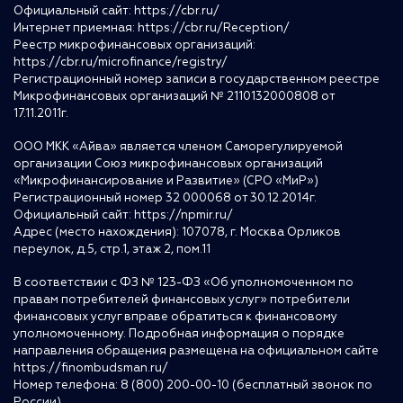
Официальный сайт:
https://cbr.ru/
Интернет приемная:
https://cbr.ru/Reception/
Реестр микрофинансовых организаций:
https://cbr.ru/microfinance/registry/
Регистрационный номер записи в государственном реестре
Микрофинансовых организаций № 2110132000808 от
17.11.2011г.
ООО МКК «Айва» является членом Саморегулируемой
организации Союз микрофинансовых организаций
«Микрофинансирование и Развитие» (СРО «МиР»)
Регистрационный номер 32 000068 от 30.12.2014г.
Официальный сайт:
https://npmir.ru/
Адрес (место нахождения): 107078, г. Москва Орликов
переулок, д.5, стр.1, этаж 2, пом.11
В соответствии с ФЗ № 123-ФЗ «Об уполномоченном по
правам потребителей финансовых услуг» потребители
финансовых услуг вправе обратиться к финансовому
уполномоченному. Подробная информация о порядке
направления обращения размещена на официальном сайте
https://finombudsman.ru/
Номер телефона: 8 (800) 200-00-10 (бесплатный звонок по
России)