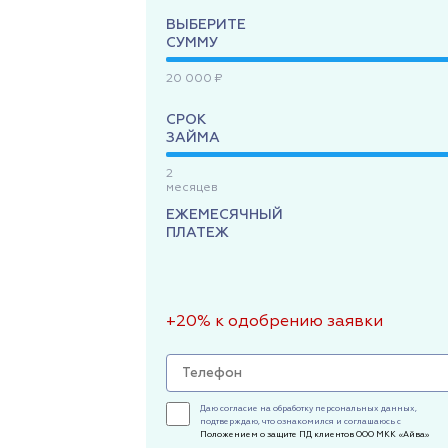
ВЫБЕРИТЕ
СУММУ
20 000 ₽
СРОК
ЗАЙМА
2
месяцев
ЕЖЕМЕСЯЧНЫЙ
ПЛАТЕЖ
+20% к одобрению заявки
Даю согласие на обработку персональных данных,
подтверждаю, что ознакомился и соглашаюсь с
Положением о защите ПД клиентов ООО МКК «Айва»