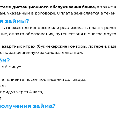
истеме дистанционного обслуживания банка,
а также 
м, указанным в договоре. Оплата зачисляется в течен
я займы?
ь множество вопросов или реализовать планы: ремон
ние, оплата образования, путешествия и многое друго
 азартных играх (букмекерские конторы, лотереи, кази
сть, запрещённую законодательством.
ём?
е 8 минут.
чёт клиента после подписания договора:
од;
придут через 4 часа;
в.
получения займа?